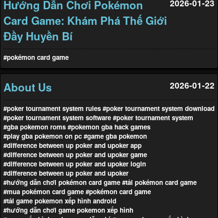
Hướng Dẫn Chơi Pokémon
2026-01-23
Card Game: Khám Phá Thế Giới
Đầy Huyền Bí
#pokémon card game
About Us
2026-01-22
#poker tournament system rules
#poker tournament system download
#poker tournament system software
#poker tournament system
#gba pokemon roms
#pokemon gba hack games
#play gba pokemon on pc
#game gba pokemon
#difference between up poker and upoker app
#difference between up poker and upoker game
#difference between up poker and upoker login
#difference between up poker and upoker
#hướng dẫn chơi pokémon card game
#tải pokémon card game
#mua pokémon card game
#pokémon card game
#tải game pokemon xếp hình android
#hướng dẫn chơi game pokemon xếp hình