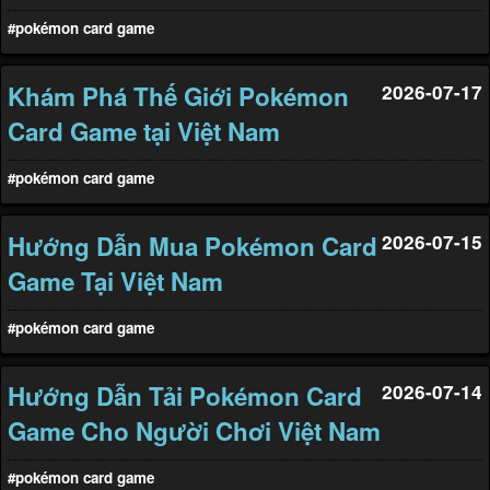
#pokémon card game
Khám Phá Thế Giới Pokémon
2026-07-17
Card Game tại Việt Nam
#pokémon card game
Hướng Dẫn Mua Pokémon Card
2026-07-15
Game Tại Việt Nam
#pokémon card game
Hướng Dẫn Tải Pokémon Card
2026-07-14
Game Cho Người Chơi Việt Nam
#pokémon card game