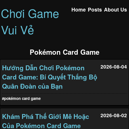
Chơi Game
Home
Posts
About Us
Vui Vẻ
Pokémon Card Game
Hướng Dẫn Chơi Pokémon
2026-08-04
Card Game: Bí Quyết Thắng Bộ
Quân Đoàn của Bạn
#pokémon card game
Khám Phá Thế Giới Mê Hoặc
2026-08-02
Của Pokémon Card Game