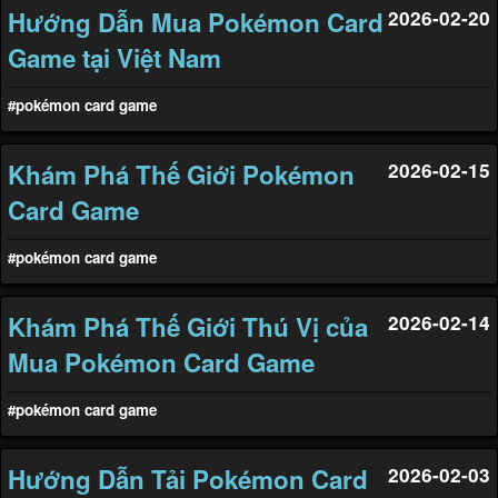
Hướng Dẫn Mua Pokémon Card
2026-02-20
Game tại Việt Nam
#pokémon card game
Khám Phá Thế Giới Pokémon
2026-02-15
Card Game
#pokémon card game
Khám Phá Thế Giới Thú Vị của
2026-02-14
Mua Pokémon Card Game
#pokémon card game
Hướng Dẫn Tải Pokémon Card
2026-02-03