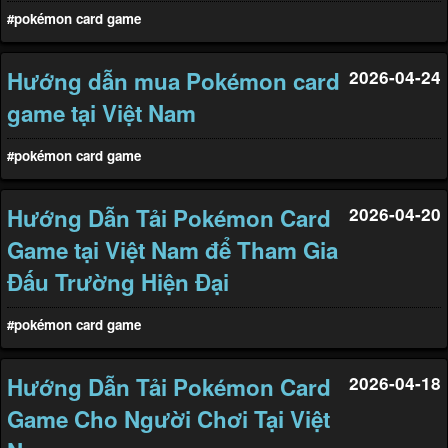
#pokémon card game
Hướng dẫn mua Pokémon card
2026-04-24
game tại Việt Nam
#pokémon card game
Hướng Dẫn Tải Pokémon Card
2026-04-20
Game tại Việt Nam để Tham Gia
Đấu Trường Hiện Đại
#pokémon card game
Hướng Dẫn Tải Pokémon Card
2026-04-18
Game Cho Người Chơi Tại Việt