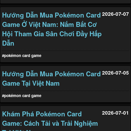
Hướng Dẫn Mua Pokémon Card
2026-07-07
Game Ở Việt Nam: Nắm Bắt Cơ
Hội Tham Gia Sân Chơi Đầy Hấp
Dẫn
#pokémon card game
Hướng Dẫn Mua Pokémon Card
2026-07-05
Game Tại Việt Nam
#pokémon card game
Khám Phá Pokémon Card
2026-07-01
Game: Cách Tải và Trải Nghiệm