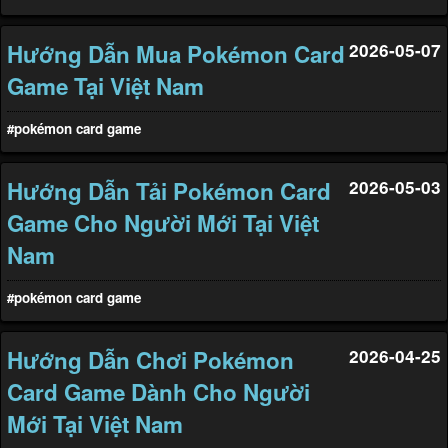
Hướng Dẫn Mua Pokémon Card
2026-05-07
Game Tại Việt Nam
#pokémon card game
Hướng Dẫn Tải Pokémon Card
2026-05-03
Game Cho Người Mới Tại Việt
Nam
#pokémon card game
Hướng Dẫn Chơi Pokémon
2026-04-25
Card Game Dành Cho Người
Mới Tại Việt Nam