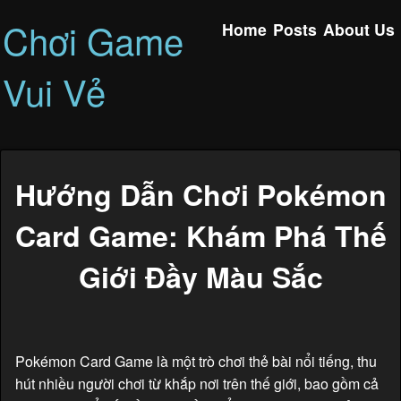
Chơi Game
Home
Posts
About Us
Vui Vẻ
Hướng Dẫn Chơi Pokémon
Card Game: Khám Phá Thế
Giới Đầy Màu Sắc
Pokémon Card Game là một trò chơi thẻ bài nổi tiếng, thu
hút nhiều người chơi từ khắp nơi trên thế giới, bao gồm cả