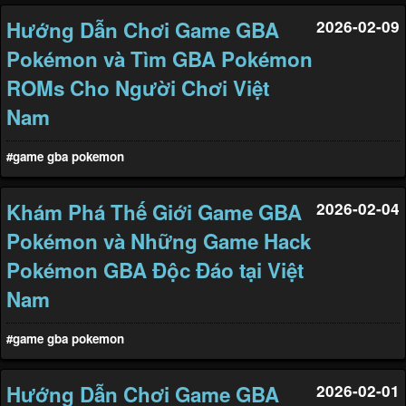
Hướng Dẫn Chơi Game GBA
2026-02-09
Pokémon và Tìm GBA Pokémon
ROMs Cho Người Chơi Việt
Nam
#game gba pokemon
Khám Phá Thế Giới Game GBA
2026-02-04
Pokémon và Những Game Hack
Pokémon GBA Độc Đáo tại Việt
Nam
#game gba pokemon
Hướng Dẫn Chơi Game GBA
2026-02-01