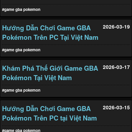
#game gba pokemon
Hướng Dẫn Chơi Game GBA
2026-03-19
Pokémon Trên PC Tại Việt Nam
#game gba pokemon
Khám Phá Thế Giới Game GBA
2026-03-17
Pokémon Tại Việt Nam
#game gba pokemon
Hướng Dẫn Chơi Game GBA
2026-03-15
Pokémon Trên PC tại Việt Nam
#game gba pokemon