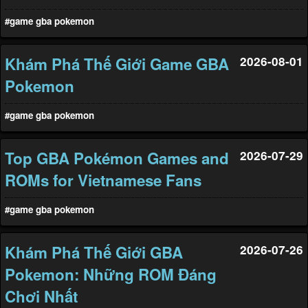
#game gba pokemon
Khám Phá Thế Giới Game GBA
2026-08-01
Pokemon
#game gba pokemon
Top GBA Pokémon Games and
2026-07-29
ROMs for Vietnamese Fans
#game gba pokemon
Khám Phá Thế Giới GBA
2026-07-26
Pokemon: Những ROM Đáng
Chơi Nhất