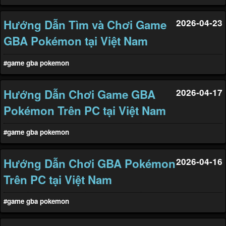
Hướng Dẫn Tìm và Chơi Game
2026-04-23
GBA Pokémon tại Việt Nam
#game gba pokemon
Hướng Dẫn Chơi Game GBA
2026-04-17
Pokémon Trên PC tại Việt Nam
#game gba pokemon
Hướng Dẫn Chơi GBA Pokémon
2026-04-16
Trên PC tại Việt Nam
#game gba pokemon