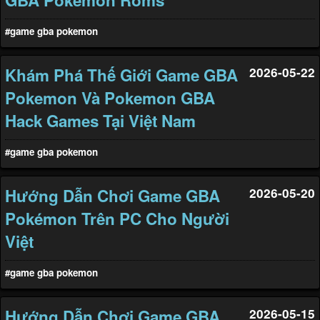
GBA Pokémon Roms
#game gba pokemon
Khám Phá Thế Giới Game GBA
2026-05-22
Pokemon Và Pokemon GBA
Hack Games Tại Việt Nam
#game gba pokemon
Hướng Dẫn Chơi Game GBA
2026-05-20
Pokémon Trên PC Cho Người
Việt
#game gba pokemon
Hướng Dẫn Chơi Game GBA
2026-05-15