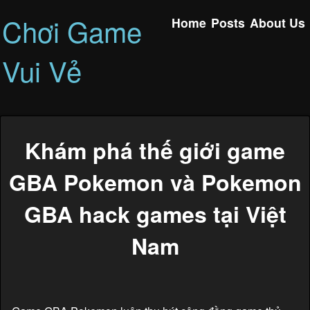
Chơi Game
Home
Posts
About Us
Vui Vẻ
Khám phá thế giới game
GBA Pokemon và Pokemon
GBA hack games tại Việt
Nam