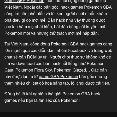
Game GBA Pokemon
luôn thu hút cộng đồng game thủ
Việt Nam. Ngoài các bản gốc, hack games Pokemon GBA
cũng trở nên phổ biến và lôi kéo người chơi muốn khám
phá điều gì đó mới mẻ. Bản hack như vậy thường được
các fan hâm mộ phát triển, bắt đầu bằng cốt truyện mới,
Pokemon mới và những thử thách mới mẻ hấp dẫn.
Tại Việt Nam, cộng đồng Pokemon GBA hack games càng
lớn mạnh qua các diễn đàn, nhóm Facebook, và trang web
chia sẻ bản ROM uy tín. Người chơi thực sự không khó để
tìm và download các bản hack nổi tiếng như Pokemon
Gaia, Pokemon Flora Sky, Pokemon Glazed… Các bản
này được tạo ra từ
game GBA Pokemon
bản gốc nhưng
thêm nhiều chi tiết đồ họa sáng tạo, lối chơi được cải tiến.
Đừng bỏ lỡ trải nghiệm thế giới Pokemon GBA hack
games nếu bạn là fan séc của Pokemon!